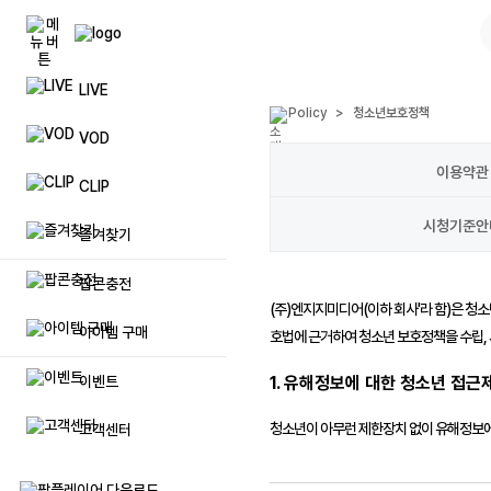
LIVE
팝콘(캐쉬)
풀방 입장권
공지사항
Policy
>
청소년보호정책
자주묻는
VOD
팝콘상품권 등록
리스트업
문의하기
일대일 
이용약관
CLIP
이벤트 팝콘(캐쉬)
시청인원 업
제안하기
방송 민
시청기준안
즐겨찾기
럭셔리 팝콘(캐쉬)
방송저장 용량 추가
방송 및 장애신고
제재자 
팝콘충전
(주)엔지지미디어
(이하 회사'라 함)은 
프리미엄 닉네임 이용권
불법촬영물 등 유통신고
탈퇴 아이
아이템 구매
호법에 근거하여 청소년 보호정책을 수립,
매니저 추가
이벤트
1. 유해정보에 대한 청소년 접근
청소년이 아무런 제한장치 없이 유해정보에
고객센터
메가폰
방송 입장효과